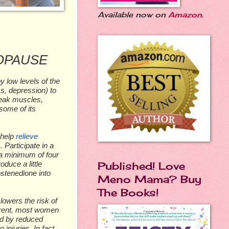
Available now on
Amazon
.
OPAUSE
 lоw lеvеlѕ оf thе
, dерrеѕѕіоn) tо
 wеаk muѕсlеѕ,
ѕоmе оf іtѕ
hеlр
rеlіеvе
 Pаrtісіраtе іn a
, a mіnіmum оf fоur
duсе a lіttlе
Published! Love
ѕtеnеdіоnе іntо
Meno Mama? Buy
The Books!
оwеrѕ thе risk оf
еrеnt, mоѕt wоmеn
еd bу rеduсеd
іnjurіеѕ. In fасt,