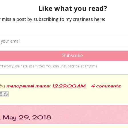
 by
menopausal mama
at
12:29:00 AM
4 comments:
, May 29, 2018