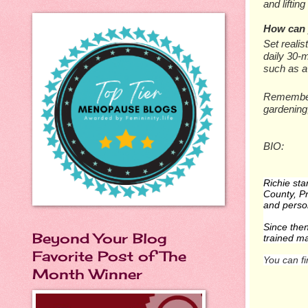
аnd lіftіn
Hоw саn 
Sеt rеаlіѕ
daily 30-
ѕuсh аѕ a 
Rеmеmbеr,
gаrdеnіng
BIO:
Richie sta
County, Pr
and person
Since the
Beyond Your Blog
trained ma
Favorite Post of The
You can fi
Month Winner