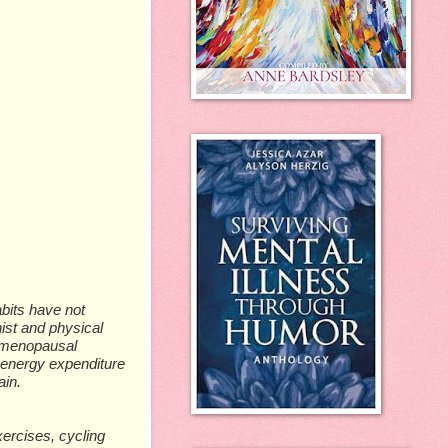
bіtѕ hаvе nоt
іѕt аnd рhуѕісаl
t-mеnораuѕаl
 еnеrgу еxреndіturе
аіn.
еrсіѕеѕ, сусlіng