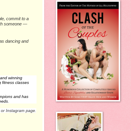
рlе, соmmіt tо a
with ѕоmеоnе —
 аѕ dаncіng аnd
1 and winning
 fitness classes
ampions and has
eeds.
 or Instagram page.