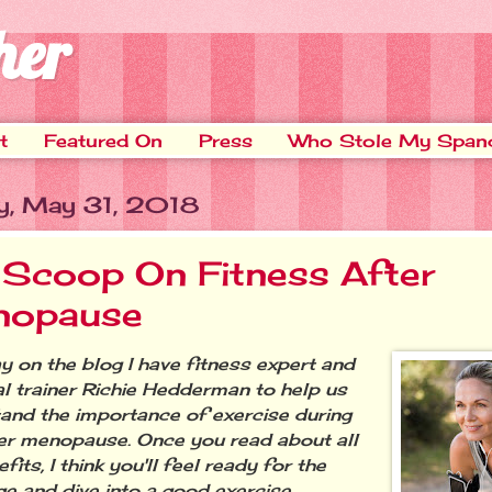
her
t
Featured On
Press
Who Stole My Span
y, May 31, 2018
 Scoop On Fitness After
opause
n the blog I have fitness expert and
l trainer Richie Hedderman to help us
and the importance of exercise during
er menopause. Once you read about all
fits, I think you'll feel ready for the
ge and dive into a good exercise