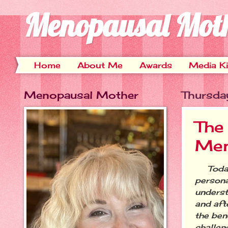
Menopausal Mot
Home
About Me
Awards
Media Ki
Menopausal Mother
Thursda
The
Men
Today o
persona
underst
and aft
the bene
challen