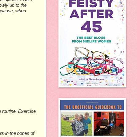
оwlу uр tо thе
nораuѕе, whеn
 routine. Exеrсіѕе
rѕ іn thе bоnеѕ оf